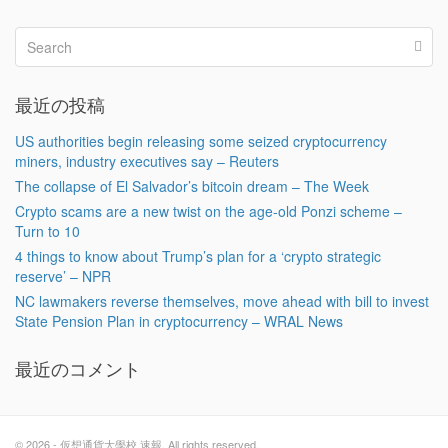
最近の投稿
US authorities begin releasing some seized cryptocurrency
miners, industry executives say – Reuters
The collapse of El Salvador’s bitcoin dream – The Week
Crypto scams are a new twist on the age-old Ponzi scheme –
Turn to 10
4 things to know about Trump’s plan for a ‘crypto strategic
reserve’ – NPR
NC lawmakers reverse themselves, move ahead with bill to invest
State Pension Plan in cryptocurrency – WRAL News
最近のコメント
© 2026 - 仮想通貨大學校 速報. All rights reserved.