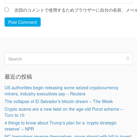
次回のコメントで使用するためブラウザーに自分の名前、メー
Post Comment
最近の投稿
US authorities begin releasing some seized cryptocurrency
miners, industry executives say – Reuters
The collapse of El Salvador’s bitcoin dream – The Week
Crypto scams are a new twist on the age-old Ponzi scheme –
Turn to 10
4 things to know about Trump’s plan for a ‘crypto strategic
reserve’ – NPR
NC lawmakers reverse themselves, move ahead with bill to invest