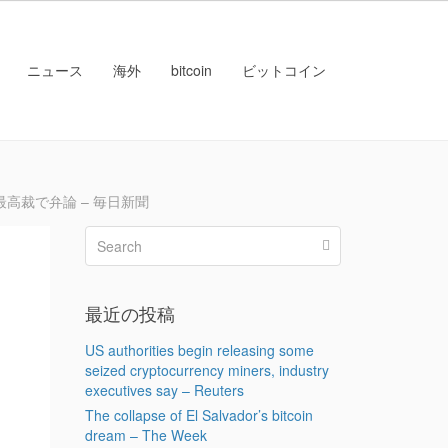
ニュース
海外
bitcoin
ビットコイン
高裁で弁論 – 毎日新聞
最近の投稿
US authorities begin releasing some
seized cryptocurrency miners, industry
executives say – Reuters
The collapse of El Salvador’s bitcoin
dream – The Week