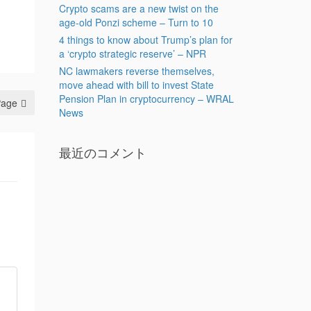
Crypto scams are a new twist on the
age-old Ponzi scheme – Turn to 10
4 things to know about Trump’s plan for
a ‘crypto strategic reserve’ – NPR
NC lawmakers reverse themselves,
move ahead with bill to invest State
Pension Plan in cryptocurrency – WRAL
Page
News
最近のコメント