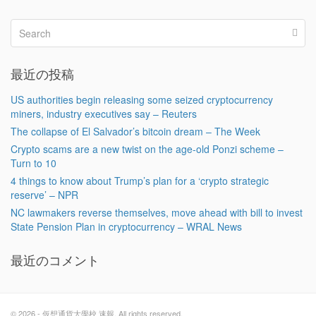
最近の投稿
US authorities begin releasing some seized cryptocurrency
miners, industry executives say – Reuters
The collapse of El Salvador’s bitcoin dream – The Week
Crypto scams are a new twist on the age-old Ponzi scheme –
Turn to 10
4 things to know about Trump’s plan for a ‘crypto strategic
reserve’ – NPR
NC lawmakers reverse themselves, move ahead with bill to invest
State Pension Plan in cryptocurrency – WRAL News
最近のコメント
© 2026 - 仮想通貨大學校 速報. All rights reserved.