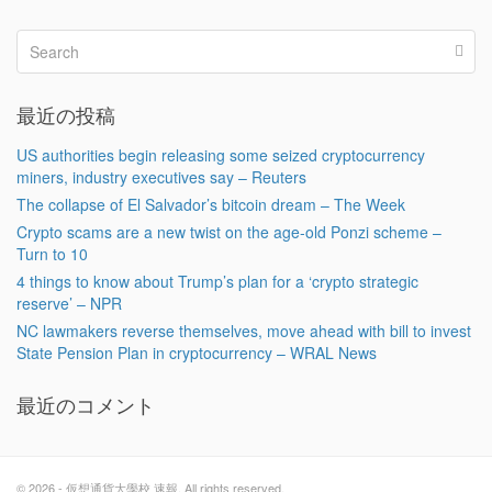
最近の投稿
US authorities begin releasing some seized cryptocurrency
miners, industry executives say – Reuters
The collapse of El Salvador’s bitcoin dream – The Week
Crypto scams are a new twist on the age-old Ponzi scheme –
Turn to 10
4 things to know about Trump’s plan for a ‘crypto strategic
reserve’ – NPR
NC lawmakers reverse themselves, move ahead with bill to invest
State Pension Plan in cryptocurrency – WRAL News
最近のコメント
© 2026 - 仮想通貨大學校 速報. All rights reserved.