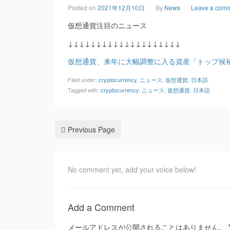
Posted on
2021年12月10日
By
News
Leave a com
仮想通貨注目のニュース
↓↓↓↓↓↓↓↓↓↓↓↓↓↓↓↓↓↓↓↓
仮想通貨、来年に大幅調整に入る資産「トップ候補」－機
Filed under:
cryptocurrency
,
ニュース
,
仮想通貨
,
日本語
Tagged with:
cryptocurrency
,
ニュース
,
仮想通貨
,
日本語
Previous Page
No comment yet, add your voice below!
Add a Comment
メールアドレスが公開されることはありません。