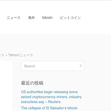
ニュース
海外
bitcoin
ビットコイン
– Yahoo!ニュース
最近の投稿
ュ
US authorities begin releasing some
seized cryptocurrency miners, industry
executives say – Reuters
The collapse of El Salvador’s bitcoin