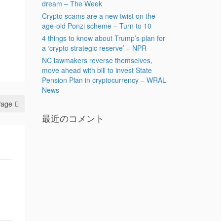
dream – The Week
Crypto scams are a new twist on the
age-old Ponzi scheme – Turn to 10
4 things to know about Trump’s plan for
a ‘crypto strategic reserve’ – NPR
NC lawmakers reverse themselves,
move ahead with bill to invest State
Pension Plan in cryptocurrency – WRAL
News
Page
最近のコメント