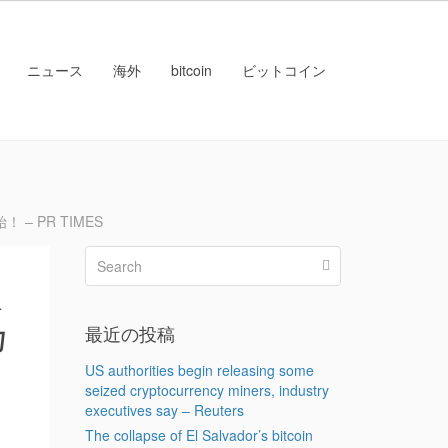
ニュース
海外
bitcoin
ビットコイン
 PR TIMES
取
乃
最近の投稿
US authorities begin releasing some
seized cryptocurrency miners, industry
executives say – Reuters
The collapse of El Salvador’s bitcoin