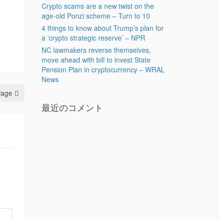
Crypto scams are a new twist on the
age-old Ponzi scheme – Turn to 10
4 things to know about Trump’s plan for
a ‘crypto strategic reserve’ – NPR
NC lawmakers reverse themselves,
move ahead with bill to invest State
Pension Plan in cryptocurrency – WRAL
News
Page
最近のコメント