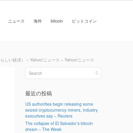
ニュース
海外
bitcoin
ビットコイン
い経済） – Yahoo!ニュース – Yahoo!ニュース
最近の投稿
US authorities begin releasing some
seized cryptocurrency miners, industry
executives say – Reuters
The collapse of El Salvador’s bitcoin
dream – The Week