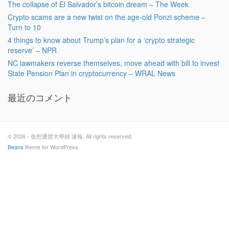
The collapse of El Salvador’s bitcoin dream – The Week
Crypto scams are a new twist on the age-old Ponzi scheme –
Turn to 10
4 things to know about Trump’s plan for a ‘crypto strategic
reserve’ – NPR
NC lawmakers reverse themselves, move ahead with bill to invest
State Pension Plan in cryptocurrency – WRAL News
最近のコメント
© 2026 - 仮想通貨大學校 速報. All rights reserved.
Beans
theme for WordPress.