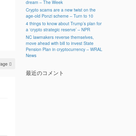
dream – The Week
Crypto scams are a new twist on the
age-old Ponzi scheme – Turn to 10
4 things to know about Trump’s plan for
a ‘crypto strategic reserve’ – NPR
NC lawmakers reverse themselves,
move ahead with bill to invest State
Pension Plan in cryptocurrency – WRAL
News
Page
最近のコメント