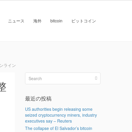
ニュース
海外
bitcoin
ビットコイン
オンライン
整
最近の投稿
US authorities begin releasing some
seized cryptocurrency miners, industry
executives say – Reuters
The collapse of El Salvador’s bitcoin