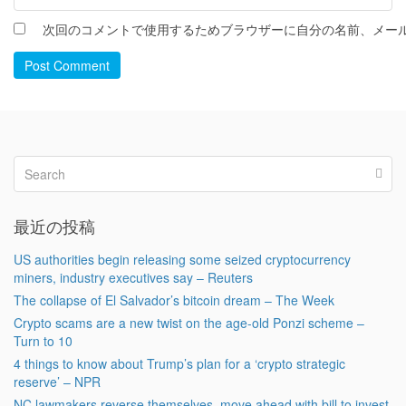
次回のコメントで使用するためブラウザーに自分の名前、メー
Post Comment
最近の投稿
US authorities begin releasing some seized cryptocurrency
miners, industry executives say – Reuters
The collapse of El Salvador’s bitcoin dream – The Week
Crypto scams are a new twist on the age-old Ponzi scheme –
Turn to 10
4 things to know about Trump’s plan for a ‘crypto strategic
reserve’ – NPR
NC lawmakers reverse themselves, move ahead with bill to invest