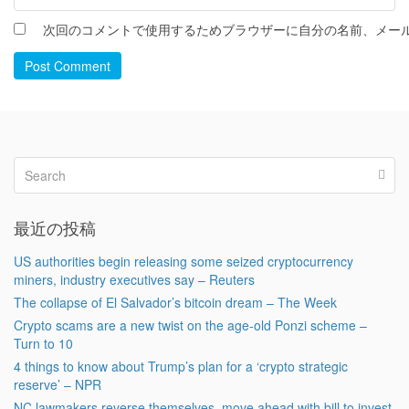
次回のコメントで使用するためブラウザーに自分の名前、メー
Post Comment
最近の投稿
US authorities begin releasing some seized cryptocurrency
miners, industry executives say – Reuters
The collapse of El Salvador’s bitcoin dream – The Week
Crypto scams are a new twist on the age-old Ponzi scheme –
Turn to 10
4 things to know about Trump’s plan for a ‘crypto strategic
reserve’ – NPR
NC lawmakers reverse themselves, move ahead with bill to invest