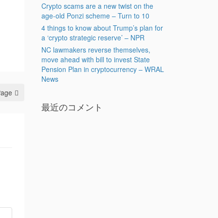
Crypto scams are a new twist on the
age-old Ponzi scheme – Turn to 10
4 things to know about Trump’s plan for
a ‘crypto strategic reserve’ – NPR
NC lawmakers reverse themselves,
move ahead with bill to invest State
Pension Plan in cryptocurrency – WRAL
News
Page
最近のコメント