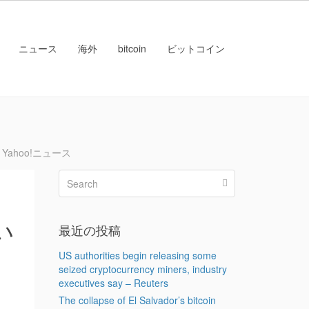
ニュース
海外
bitcoin
ビットコイン
Yahoo!ニュース
い
最近の投稿
US authorities begin releasing some
seized cryptocurrency miners, industry
executives say – Reuters
The collapse of El Salvador’s bitcoin