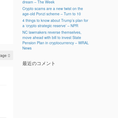
dream – The Week
Crypto scams are a new twist on the
age-old Ponzi scheme – Turn to 10
4 things to know about Trump’s plan for
a ‘crypto strategic reserve’ – NPR
NC lawmakers reverse themselves,
move ahead with bill to invest State
Pension Plan in cryptocurrency – WRAL
News
Page
最近のコメント