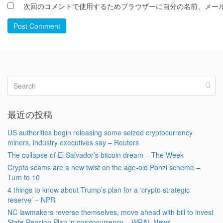
次回のコメントで使用するためブラウザーに自分の名前、メー
Post Comment
最近の投稿
US authorities begin releasing some seized cryptocurrency
miners, industry executives say – Reuters
The collapse of El Salvador’s bitcoin dream – The Week
Crypto scams are a new twist on the age-old Ponzi scheme –
Turn to 10
4 things to know about Trump’s plan for a ‘crypto strategic
reserve’ – NPR
NC lawmakers reverse themselves, move ahead with bill to invest
State Pension Plan in cryptocurrency – WRAL News