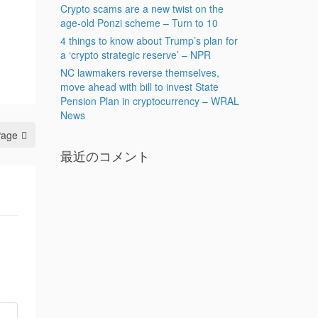
Crypto scams are a new twist on the
age-old Ponzi scheme – Turn to 10
4 things to know about Trump’s plan for
a ‘crypto strategic reserve’ – NPR
NC lawmakers reverse themselves,
move ahead with bill to invest State
Pension Plan in cryptocurrency – WRAL
News
Page
最近のコメント