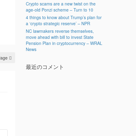
Crypto scams are a new twist on the
age-old Ponzi scheme – Turn to 10
4 things to know about Trump’s plan for
a ‘crypto strategic reserve’ – NPR
NC lawmakers reverse themselves,
move ahead with bill to invest State
Pension Plan in cryptocurrency – WRAL
News
Page
最近のコメント