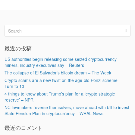
最近の投稿
US authorities begin releasing some seized cryptocurrency
miners, industry executives say – Reuters
The collapse of El Salvador’s bitcoin dream – The Week
Crypto scams are a new twist on the age-old Ponzi scheme –
Turn to 10
4 things to know about Trump’s plan for a ‘crypto strategic
reserve’ – NPR
NC lawmakers reverse themselves, move ahead with bill to invest
State Pension Plan in cryptocurrency – WRAL News
最近のコメント