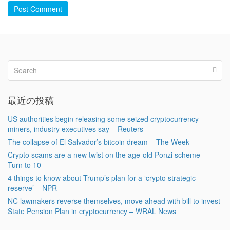
Post Comment
最近の投稿
US authorities begin releasing some seized cryptocurrency
miners, industry executives say – Reuters
The collapse of El Salvador’s bitcoin dream – The Week
Crypto scams are a new twist on the age-old Ponzi scheme –
Turn to 10
4 things to know about Trump’s plan for a ‘crypto strategic
reserve’ – NPR
NC lawmakers reverse themselves, move ahead with bill to invest
State Pension Plan in cryptocurrency – WRAL News