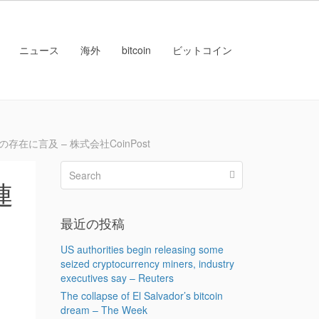
ニュース
海外
bitcoin
ビットコイン
に言及 – 株式会社CoinPost
連
最近の投稿
US authorities begin releasing some
seized cryptocurrency miners, industry
executives say – Reuters
The collapse of El Salvador’s bitcoin
dream – The Week