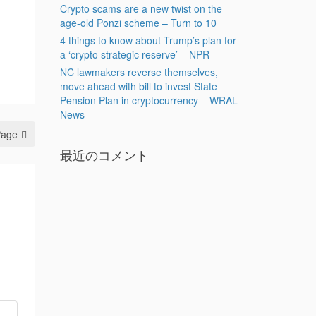
Crypto scams are a new twist on the
age-old Ponzi scheme – Turn to 10
4 things to know about Trump’s plan for
a ‘crypto strategic reserve’ – NPR
NC lawmakers reverse themselves,
move ahead with bill to invest State
Pension Plan in cryptocurrency – WRAL
News
Page
最近のコメント