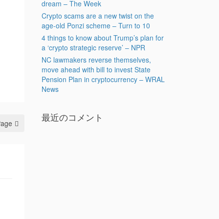
dream – The Week
Crypto scams are a new twist on the
age-old Ponzi scheme – Turn to 10
4 things to know about Trump’s plan for
a ‘crypto strategic reserve’ – NPR
NC lawmakers reverse themselves,
move ahead with bill to invest State
Pension Plan in cryptocurrency – WRAL
News
最近のコメント
Page