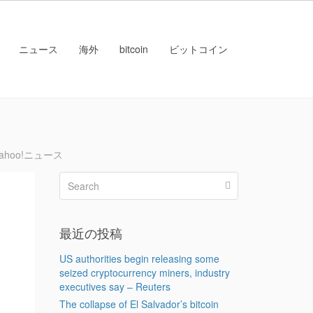
ニュース
海外
bitcoin
ビットコイン
ahoo!ニュース
最近の投稿
US authorities begin releasing some
seized cryptocurrency miners, industry
executives say – Reuters
The collapse of El Salvador’s bitcoin