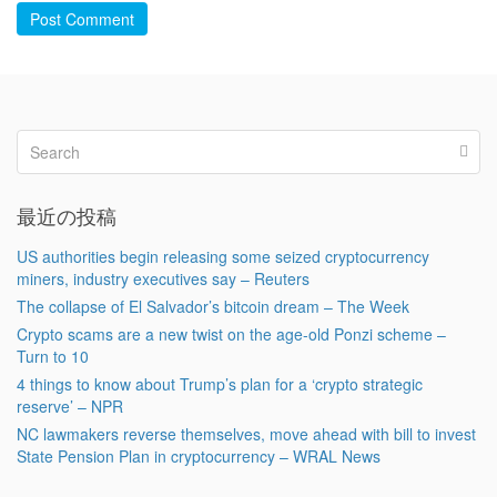
Post Comment
最近の投稿
US authorities begin releasing some seized cryptocurrency
miners, industry executives say – Reuters
The collapse of El Salvador’s bitcoin dream – The Week
Crypto scams are a new twist on the age-old Ponzi scheme –
Turn to 10
4 things to know about Trump’s plan for a ‘crypto strategic
reserve’ – NPR
NC lawmakers reverse themselves, move ahead with bill to invest
State Pension Plan in cryptocurrency – WRAL News