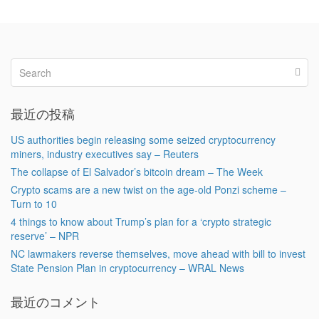
最近の投稿
US authorities begin releasing some seized cryptocurrency
miners, industry executives say – Reuters
The collapse of El Salvador’s bitcoin dream – The Week
Crypto scams are a new twist on the age-old Ponzi scheme –
Turn to 10
4 things to know about Trump’s plan for a ‘crypto strategic
reserve’ – NPR
NC lawmakers reverse themselves, move ahead with bill to invest
State Pension Plan in cryptocurrency – WRAL News
最近のコメント