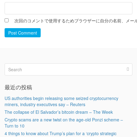
次回のコメントで使用するためブラウザーに自分の名前、メー
Post Comment
最近の投稿
US authorities begin releasing some seized cryptocurrency
miners, industry executives say – Reuters
The collapse of El Salvador’s bitcoin dream – The Week
Crypto scams are a new twist on the age-old Ponzi scheme –
Turn to 10
4 things to know about Trump’s plan for a ‘crypto strategic