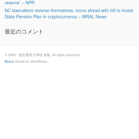
reserve’ – NPR
NC lawmakers reverse themselves, move ahead with bill to invest
State Pension Plan in cryptocurrency – WRAL News
最近のコメント
© 2026 - 仮想通貨大學校 速報. All rights reserved.
Beans
theme for WordPress.