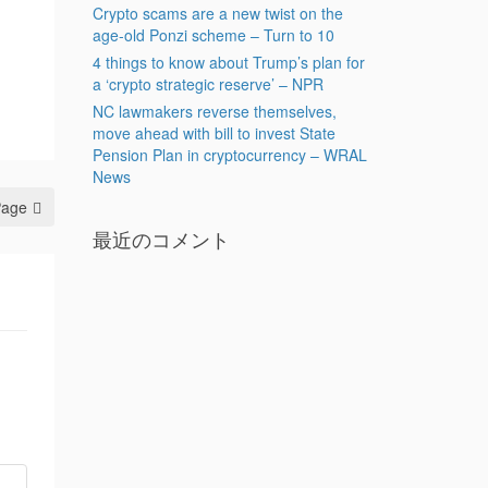
Crypto scams are a new twist on the
age-old Ponzi scheme – Turn to 10
4 things to know about Trump’s plan for
a ‘crypto strategic reserve’ – NPR
NC lawmakers reverse themselves,
move ahead with bill to invest State
Pension Plan in cryptocurrency – WRAL
News
Page
最近のコメント