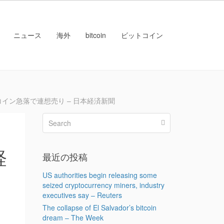
ニュース
海外
bitcoin
ビットコイン
イン急落で連想売り – 日本経済新聞
経
最近の投稿
US authorities begin releasing some
seized cryptocurrency miners, industry
executives say – Reuters
The collapse of El Salvador’s bitcoin
dream – The Week