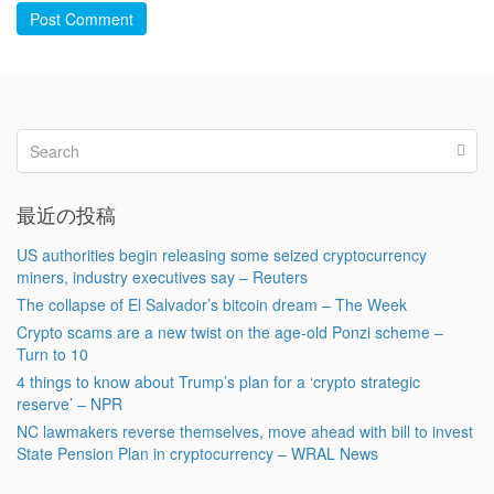
Post Comment
最近の投稿
US authorities begin releasing some seized cryptocurrency
miners, industry executives say – Reuters
The collapse of El Salvador’s bitcoin dream – The Week
Crypto scams are a new twist on the age-old Ponzi scheme –
Turn to 10
4 things to know about Trump’s plan for a ‘crypto strategic
reserve’ – NPR
NC lawmakers reverse themselves, move ahead with bill to invest
State Pension Plan in cryptocurrency – WRAL News