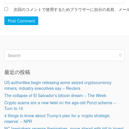
次回のコメントで使用するためブラウザーに自分の名前、メー
Post Comment
最近の投稿
US authorities begin releasing some seized cryptocurrency
miners, industry executives say – Reuters
The collapse of El Salvador’s bitcoin dream – The Week
Crypto scams are a new twist on the age-old Ponzi scheme –
Turn to 10
4 things to know about Trump’s plan for a ‘crypto strategic
reserve’ – NPR
NC lawmakers reverse themselves, move ahead with bill to invest