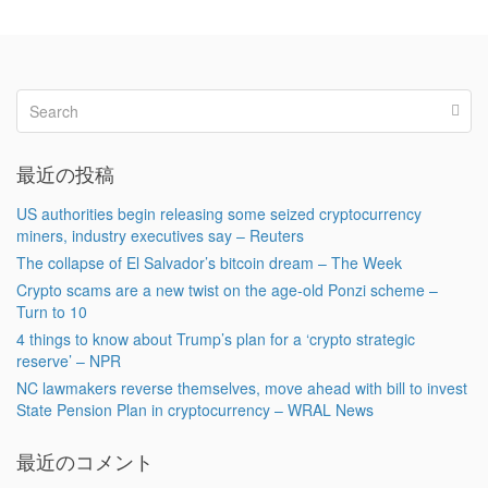
最近の投稿
US authorities begin releasing some seized cryptocurrency
miners, industry executives say – Reuters
The collapse of El Salvador’s bitcoin dream – The Week
Crypto scams are a new twist on the age-old Ponzi scheme –
Turn to 10
4 things to know about Trump’s plan for a ‘crypto strategic
reserve’ – NPR
NC lawmakers reverse themselves, move ahead with bill to invest
State Pension Plan in cryptocurrency – WRAL News
最近のコメント