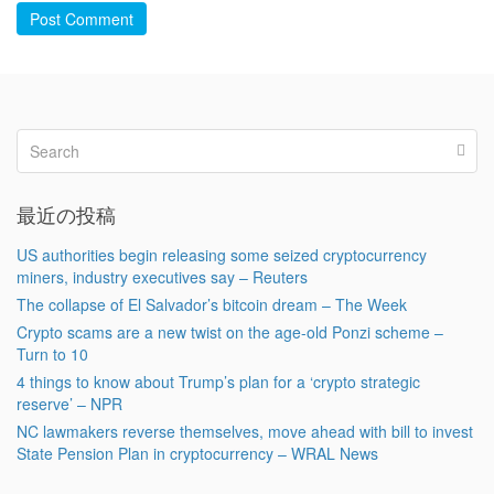
Post Comment
最近の投稿
US authorities begin releasing some seized cryptocurrency
miners, industry executives say – Reuters
The collapse of El Salvador’s bitcoin dream – The Week
Crypto scams are a new twist on the age-old Ponzi scheme –
Turn to 10
4 things to know about Trump’s plan for a ‘crypto strategic
reserve’ – NPR
NC lawmakers reverse themselves, move ahead with bill to invest
State Pension Plan in cryptocurrency – WRAL News