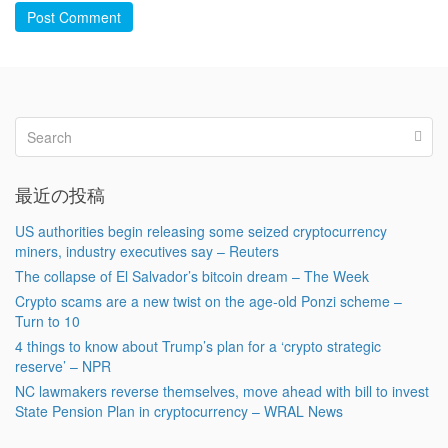
Post Comment
最近の投稿
US authorities begin releasing some seized cryptocurrency
miners, industry executives say – Reuters
The collapse of El Salvador’s bitcoin dream – The Week
Crypto scams are a new twist on the age-old Ponzi scheme –
Turn to 10
4 things to know about Trump’s plan for a ‘crypto strategic
reserve’ – NPR
NC lawmakers reverse themselves, move ahead with bill to invest
State Pension Plan in cryptocurrency – WRAL News