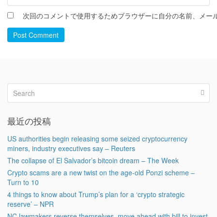
次回のコメントで使用するためブラウザーに自分の名前、メー
Post Comment
最近の投稿
US authorities begin releasing some seized cryptocurrency
miners, industry executives say – Reuters
The collapse of El Salvador’s bitcoin dream – The Week
Crypto scams are a new twist on the age-old Ponzi scheme –
Turn to 10
4 things to know about Trump’s plan for a ‘crypto strategic
reserve’ – NPR
NC lawmakers reverse themselves, move ahead with bill to invest