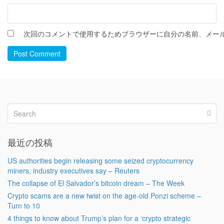
次回のコメントで使用するためブラウザーに自分の名前、メー
Post Comment
最近の投稿
US authorities begin releasing some seized cryptocurrency
miners, industry executives say – Reuters
The collapse of El Salvador’s bitcoin dream – The Week
Crypto scams are a new twist on the age-old Ponzi scheme –
Turn to 10
4 things to know about Trump’s plan for a ‘crypto strategic