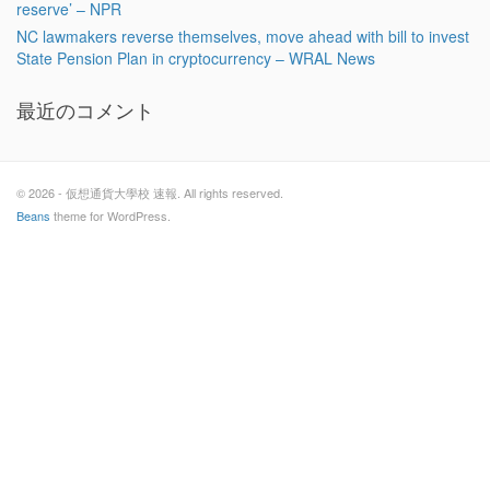
reserve’ – NPR
NC lawmakers reverse themselves, move ahead with bill to invest
State Pension Plan in cryptocurrency – WRAL News
最近のコメント
© 2026 - 仮想通貨大學校 速報. All rights reserved.
Beans
theme for WordPress.