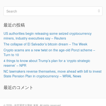
最近の投稿
US authorities begin releasing some seized cryptocurrency
miners, industry executives say – Reuters
The collapse of El Salvador’s bitcoin dream – The Week
Crypto scams are a new twist on the age-old Ponzi scheme –
Turn to 10
4 things to know about Trump’s plan for a ‘crypto strategic
reserve’ – NPR
NC lawmakers reverse themselves, move ahead with bill to invest
State Pension Plan in cryptocurrency – WRAL News
最近のコメント
© 2026 - 仮想通貨大學校 速報. All rights reserved.