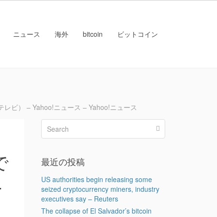
ニュース
海外
bitcoin
ビットコイン
 Yahoo!ニュース – Yahoo!ニュース
で
最近の投稿
ニ
US authorities begin releasing some
seized cryptocurrency miners, industry
executives say – Reuters
The collapse of El Salvador’s bitcoin