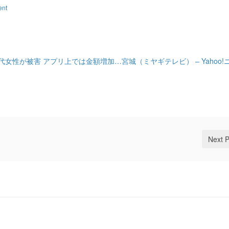
ent
性が被害 アプリ上では金額増加…宮城（ミヤギテレビ） – Yahoo!
Next 