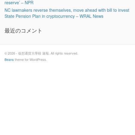
reserve’ – NPR
NC lawmakers reverse themselves, move ahead with bill to invest
State Pension Plan in cryptocurrency – WRAL News
最近のコメント
© 2026 - 仮想通貨大學校 速報. All rights reserved.
Beans
theme for WordPress.