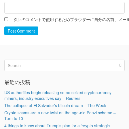
次回のコメントで使用するためブラウザーに自分の名前、メー
Post Comment
最近の投稿
US authorities begin releasing some seized cryptocurrency
miners, industry executives say – Reuters
The collapse of El Salvador’s bitcoin dream – The Week
Crypto scams are a new twist on the age-old Ponzi scheme –
Turn to 10
4 things to know about Trump’s plan for a ‘crypto strategic