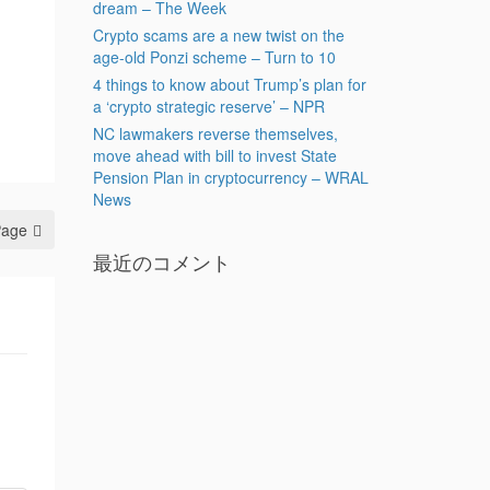
dream – The Week
Crypto scams are a new twist on the
age-old Ponzi scheme – Turn to 10
4 things to know about Trump’s plan for
a ‘crypto strategic reserve’ – NPR
NC lawmakers reverse themselves,
move ahead with bill to invest State
Pension Plan in cryptocurrency – WRAL
News
Page
最近のコメント