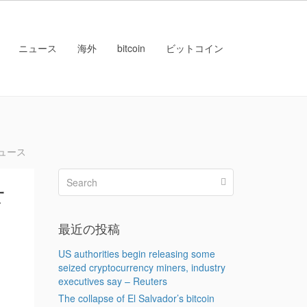
ニュース
海外
bitcoin
ビットコイン
ニュース
下
最近の投稿
US authorities begin releasing some
seized cryptocurrency miners, industry
executives say – Reuters
The collapse of El Salvador’s bitcoin