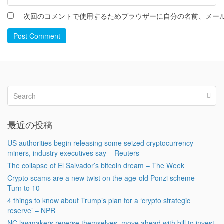
次回のコメントで使用するためブラウザーに自分の名前、メー
Post Comment
最近の投稿
US authorities begin releasing some seized cryptocurrency
miners, industry executives say – Reuters
The collapse of El Salvador’s bitcoin dream – The Week
Crypto scams are a new twist on the age-old Ponzi scheme –
Turn to 10
4 things to know about Trump’s plan for a ‘crypto strategic
reserve’ – NPR
NC lawmakers reverse themselves, move ahead with bill to invest