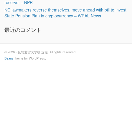
reserve’ – NPR
NC lawmakers reverse themselves, move ahead with bill to invest
State Pension Plan in cryptocurrency – WRAL News
最近のコメント
© 2026 - 仮想通貨大學校 速報. All rights reserved.
Beans
theme for WordPress.