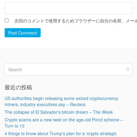
次回のコメントで使用するためブラウザーに自分の名前、メー
Post Comment
最近の投稿
US authorities begin releasing some seized cryptocurrency
miners, industry executives say – Reuters
The collapse of El Salvador’s bitcoin dream – The Week
Crypto scams are a new twist on the age-old Ponzi scheme –
Turn to 10
4 things to know about Trump’s plan for a ‘crypto strategic