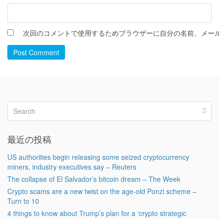
次回のコメントで使用するためブラウザーに自分の名前、メー
Post Comment
最近の投稿
US authorities begin releasing some seized cryptocurrency
miners, industry executives say – Reuters
The collapse of El Salvador’s bitcoin dream – The Week
Crypto scams are a new twist on the age-old Ponzi scheme –
Turn to 10
4 things to know about Trump’s plan for a ‘crypto strategic