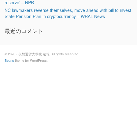
reserve’ – NPR
NC lawmakers reverse themselves, move ahead with bill to invest
State Pension Plan in cryptocurrency – WRAL News
最近のコメント
© 2026 - 仮想通貨大學校 速報. All rights reserved.
Beans
theme for WordPress.