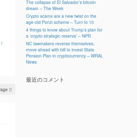
The collapse of El Salvador’s bitcoin
dream – The Week
Crypto scams are a new twist on the
age-old Ponzi scheme – Turn to 10
4 things to know about Trump’s plan for
a ‘crypto strategic reserve’ – NPR
ン）
NC lawmakers reverse themselves,
move ahead with bill to invest State
Pension Plan in cryptocurrency – WRAL
News
最近のコメント
Page