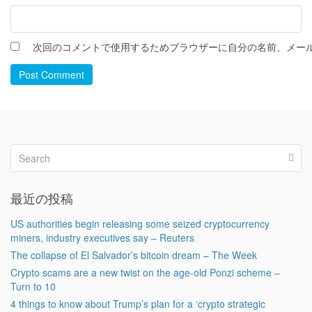
次回のコメントで使用するためブラウザーに自分の名前、メー
Post Comment
最近の投稿
US authorities begin releasing some seized cryptocurrency
miners, industry executives say – Reuters
The collapse of El Salvador’s bitcoin dream – The Week
Crypto scams are a new twist on the age-old Ponzi scheme –
Turn to 10
4 things to know about Trump’s plan for a ‘crypto strategic