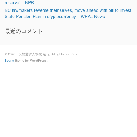
reserve’ – NPR
NC lawmakers reverse themselves, move ahead with bill to invest
State Pension Plan in cryptocurrency – WRAL News
最近のコメント
© 2026 - 仮想通貨大學校 速報. All rights reserved.
Beans
theme for WordPress.