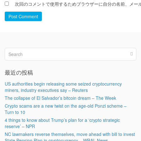
次回のコメントで使用するためブラウザーに自分の名前、メー
Post Comment
最近の投稿
US authorities begin releasing some seized cryptocurrency
miners, industry executives say – Reuters
The collapse of El Salvador’s bitcoin dream – The Week
Crypto scams are a new twist on the age-old Ponzi scheme –
Turn to 10
4 things to know about Trump’s plan for a ‘crypto strategic
reserve’ – NPR
NC lawmakers reverse themselves, move ahead with bill to invest
State Pension Plan in cryptocurrency – WRAL News