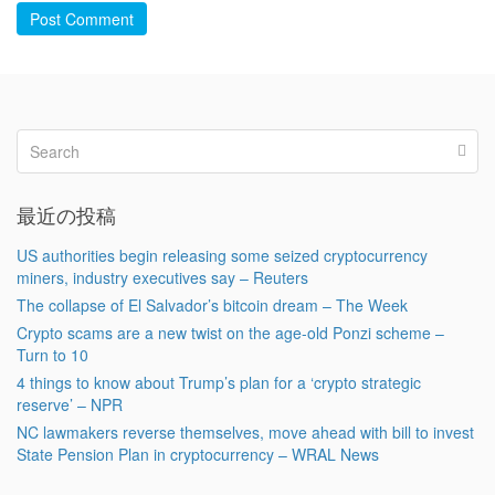
Post Comment
最近の投稿
US authorities begin releasing some seized cryptocurrency
miners, industry executives say – Reuters
The collapse of El Salvador’s bitcoin dream – The Week
Crypto scams are a new twist on the age-old Ponzi scheme –
Turn to 10
4 things to know about Trump’s plan for a ‘crypto strategic
reserve’ – NPR
NC lawmakers reverse themselves, move ahead with bill to invest
State Pension Plan in cryptocurrency – WRAL News