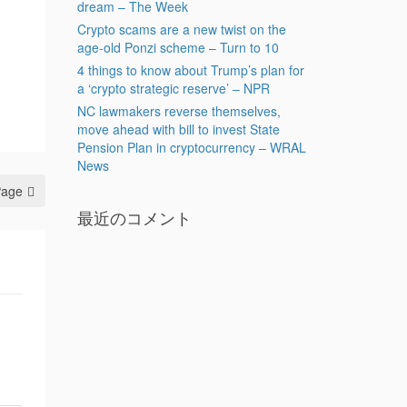
dream – The Week
Crypto scams are a new twist on the
age-old Ponzi scheme – Turn to 10
4 things to know about Trump’s plan for
a ‘crypto strategic reserve’ – NPR
NC lawmakers reverse themselves,
move ahead with bill to invest State
Pension Plan in cryptocurrency – WRAL
News
Page
最近のコメント