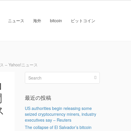
ニュース
海外
bitcoin
ビットコイン
 Yahoo!ニュース
ロ
聞
最近の投稿
ス
US authorities begin releasing some
seized cryptocurrency miners, industry
executives say – Reuters
The collapse of El Salvador’s bitcoin