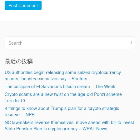
Post Comment
最近の投稿
US authorities begin releasing some seized cryptocurrency
miners, industry executives say – Reuters
The collapse of El Salvador’s bitcoin dream – The Week
Crypto scams are a new twist on the age-old Ponzi scheme –
Turn to 10
4 things to know about Trump’s plan for a ‘crypto strategic
reserve’ – NPR
NC lawmakers reverse themselves, move ahead with bill to invest
State Pension Plan in cryptocurrency – WRAL News