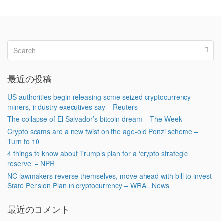
最近の投稿
US authorities begin releasing some seized cryptocurrency
miners, industry executives say – Reuters
The collapse of El Salvador’s bitcoin dream – The Week
Crypto scams are a new twist on the age-old Ponzi scheme –
Turn to 10
4 things to know about Trump’s plan for a ‘crypto strategic
reserve’ – NPR
NC lawmakers reverse themselves, move ahead with bill to invest
State Pension Plan in cryptocurrency – WRAL News
最近のコメント