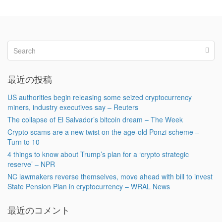
最近の投稿
US authorities begin releasing some seized cryptocurrency
miners, industry executives say – Reuters
The collapse of El Salvador’s bitcoin dream – The Week
Crypto scams are a new twist on the age-old Ponzi scheme –
Turn to 10
4 things to know about Trump’s plan for a ‘crypto strategic
reserve’ – NPR
NC lawmakers reverse themselves, move ahead with bill to invest
State Pension Plan in cryptocurrency – WRAL News
最近のコメント