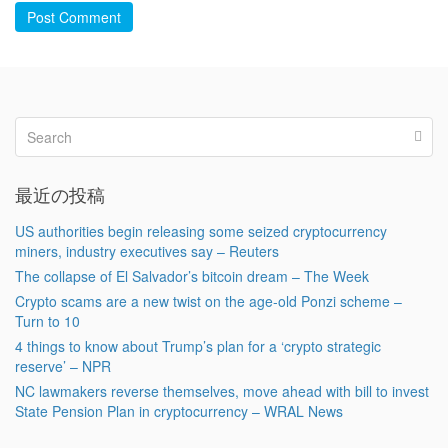
Post Comment
最近の投稿
US authorities begin releasing some seized cryptocurrency
miners, industry executives say – Reuters
The collapse of El Salvador’s bitcoin dream – The Week
Crypto scams are a new twist on the age-old Ponzi scheme –
Turn to 10
4 things to know about Trump’s plan for a ‘crypto strategic
reserve’ – NPR
NC lawmakers reverse themselves, move ahead with bill to invest
State Pension Plan in cryptocurrency – WRAL News