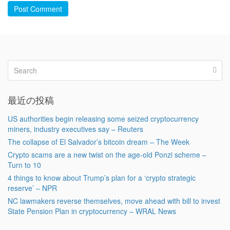
Post Comment
最近の投稿
US authorities begin releasing some seized cryptocurrency
miners, industry executives say – Reuters
The collapse of El Salvador’s bitcoin dream – The Week
Crypto scams are a new twist on the age-old Ponzi scheme –
Turn to 10
4 things to know about Trump’s plan for a ‘crypto strategic
reserve’ – NPR
NC lawmakers reverse themselves, move ahead with bill to invest
State Pension Plan in cryptocurrency – WRAL News