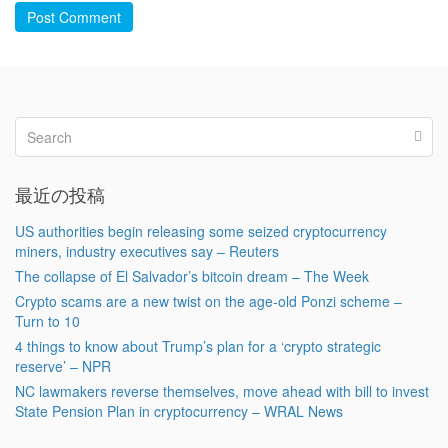
Post Comment
最近の投稿
US authorities begin releasing some seized cryptocurrency
miners, industry executives say – Reuters
The collapse of El Salvador’s bitcoin dream – The Week
Crypto scams are a new twist on the age-old Ponzi scheme –
Turn to 10
4 things to know about Trump’s plan for a ‘crypto strategic
reserve’ – NPR
NC lawmakers reverse themselves, move ahead with bill to invest
State Pension Plan in cryptocurrency – WRAL News